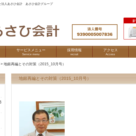
士法人あさひ会計 あさひ会計グループ
サービスメニュー
採用情報
アクセス
Service menu
recruit
Access
>
地銀再編とその対策（2015_10月号）
地銀再編とその対策（2015_10月号）
B