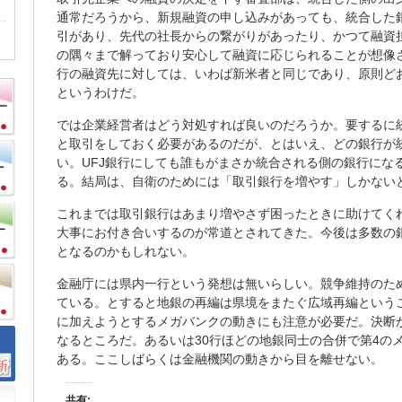
通常だろうから、新規融資の申し込みがあっても、統合した
引があり、先代の社長からの繋がりがあったり、かつて融資
の隅々まで解っており安心して融資に応じられることが想像
行の融資先に対しては、いわば新米者と同じであり、原則ど
というわけだ。
では企業経営者はどう対処すれば良いのだろうか。要するに
と取引をしておく必要があるのだが、とはいえ、どの銀行が
い。UFJ銀行にしても誰もがまさか統合される側の銀行にな
る。結局は、自衛のためには「取引銀行を増やす」しかない
これまでは取引銀行はあまり増やさず困ったときに助けてく
大事にお付き合いするのが常道とされてきた。今後は多数の
となるのかもしれない。
金融庁には県内一行という発想は無いらしい。競争維持のた
ている。とすると地銀の再編は県境をまたぐ広域再編という
に加えようとするメガバンクの動きにも注意が必要だ。決断
なるところだ。あるいは30行ほどの地銀同士の合併で第4の
ある。ここしばらくは金融機関の動きから目を離せない。
共有: