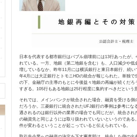
日本を代表する都市銀行はバブル崩壊前には13行あったが、
れている。一方、地銀（第二地銀を含む）も、人口減少や低
増しているなか、昨年11月には横浜銀行と東日本銀行、続い
年4月には大正銀行とトモニHDの統合が報じられた。単独で
の下、金融庁の主導のもとに今後益々地銀の再編が続くだろ
すぎる。105行もある地銀は25行程度に集約すべきだという
それでは、メインバンクが統合された場合、融資を受ける側
だろうか。三菱銀行に統合されたUFJ銀行の事例は参考になる
遇されるのは銀行以外の業界の場合でも同じだが、統合された
の融資先と同じようには取り扱われていないというのである
件が変わるということが起こっていると伝えられている。
取引先企業への融資の決定を下す審査部は、統合した側の出