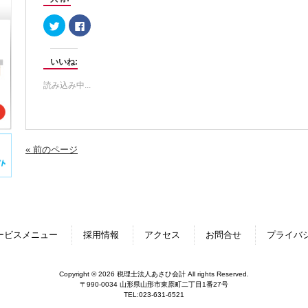
ク
Facebook
リ
で
ッ
共
ク
有
し
す
いいね:
て
る
Twitter
に
で
は
読み込み中...
共
ク
有
リ
(新
ッ
し
ク
い
し
ウ
て
ィ
く
ン
だ
« 前のページ
ド
さ
ウ
い
で
(新
開
し
き
い
ま
ウ
す)
ィ
ン
ド
ウ
ービスメニュー
採用情報
アクセス
お問合せ
プライバ
で
開
き
ま
す)
Copyright © 2026 税理士法人あさひ会計 All rights Reserved.
〒990-0034 山形県山形市東原町二丁目1番27号
TEL:023-631-6521