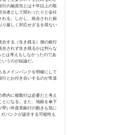
銀行の融資先とは十年以上の取
担当者として関わったりと会社
される。しかし、統合された銀
おり厳しく対応せざるを得ない
統合する（生き残る）側の銀行
統合されず生き残るかは判らな
るとは考えもしなかったのであ
というのが結論だ。
れるメインバンクを明確にして
銀行とお付き合いするのが常道
め県内に複数行は必要だと考え
ことになる。また、地銀を傘下
が早い外資系銀行の動きも気に
メガバンクが誕生する可能性も