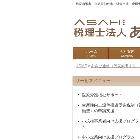
山形県山形市 宮城県仙台市 経営支援 税理
ホーム
会社案内
HOME
Company
HOME
>
あさひ通信（代表柴田より）
サービスメニュー
医療介護福祉サポート
生産性向上設備投資促進税制（
類型）の申請支援
小規模事業者向け支援プログラ
ム
中小企業向け支援プログラム