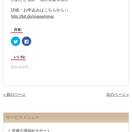
詳細・お申込みはこちらから↓↓
http://bit.do/rpaseminar
共有:
ク
Facebook
リ
で
ッ
共
ク
有
し
す
いいね:
て
る
Twitter
に
で
は
読み込み中...
共
ク
有
リ
(新
ッ
し
ク
い
し
ウ
て
ィ
く
ン
だ
« 前のページ
次のページ »
ド
さ
ウ
い
で
(新
開
し
き
い
ま
ウ
サービスメニュー
す)
ィ
ン
ド
ウ
医療介護福祉サポート