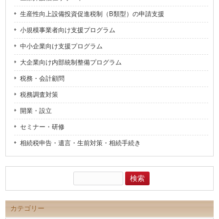
で
開
き
生産性向上設備投資促進税制（B類型）の申請支援
ま
す)
小規模事業者向け支援プログラム
中小企業向け支援プログラム
大企業向け内部統制整備プログラム
税務・会計顧問
税務調査対策
開業・設立
セミナー・研修
相続税申告・遺言・生前対策・相続手続き
検
索:
カテゴリー