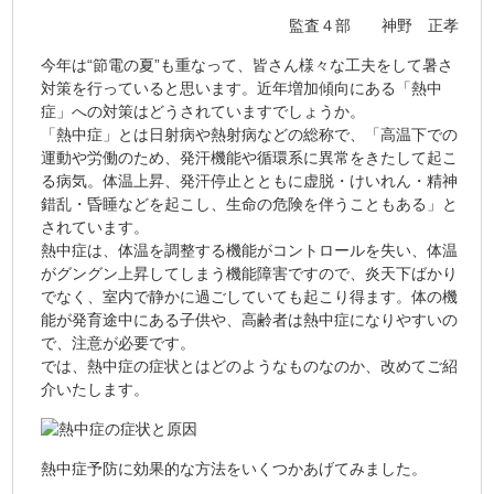
監査４部 神野 正孝
今年は“節電の夏”も重なって、皆さん様々な工夫をして暑さ
対策を行っていると思います。近年増加傾向にある「熱中
症」への対策はどうされていますでしょうか。
「熱中症」とは日射病や熱射病などの総称で、「高温下での
運動や労働のため、発汗機能や循環系に異常をきたして起こ
る病気。体温上昇、発汗停止とともに虚脱・けいれん・精神
錯乱・昏睡などを起こし、生命の危険を伴うこともある」と
されています。
熱中症は、体温を調整する機能がコントロールを失い、体温
がグングン上昇してしまう機能障害ですので、炎天下ばかり
でなく、室内で静かに過ごしていても起こり得ます。体の機
能が発育途中にある子供や、高齢者は熱中症になりやすいの
で、注意が必要です。
では、熱中症の症状とはどのようなものなのか、改めてご紹
介いたします。
熱中症予防に効果的な方法をいくつかあげてみました。