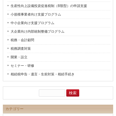
開
き
生産性向上設備投資促進税制（B類型）の申請支援
ま
す)
小規模事業者向け支援プログラム
中小企業向け支援プログラム
大企業向け内部統制整備プログラム
税務・会計顧問
税務調査対策
開業・設立
セミナー・研修
相続税申告・遺言・生前対策・相続手続き
検
索:
カテゴリー