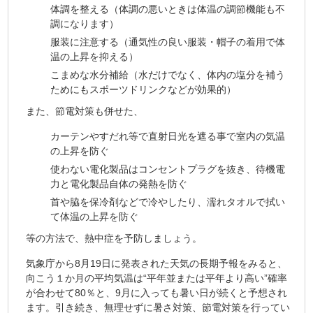
体調を整える（体調の悪いときは体温の調節機能も不
調になります）
服装に注意する（通気性の良い服装・帽子の着用で体
温の上昇を抑える）
こまめな水分補給（水だけでなく、体内の塩分を補う
ためにもスポーツドリンクなどが効果的）
また、節電対策も併せた、
カーテンやすだれ等で直射日光を遮る事で室内の気温
の上昇を防ぐ
使わない電化製品はコンセントプラグを抜き、待機電
力と電化製品自体の発熱を防ぐ
首や脇を保冷剤などで冷やしたり、濡れタオルで拭い
て体温の上昇を防ぐ
等の方法で、熱中症を予防しましょう。
気象庁から8月19日に発表された天気の長期予報をみると、
向こう１か月の平均気温は“平年並または平年より高い”確率
が合わせて80％と、9月に入っても暑い日が続くと予想され
ます。引き続き、無理せずに暑さ対策、節電対策を行ってい