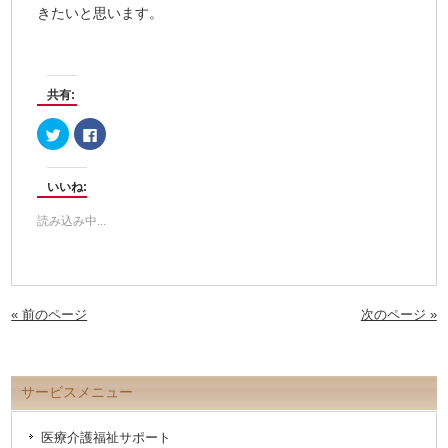
きたいと思います。
共有:
ク
Facebook
リ
で
ッ
共
ク
有
し
す
いいね:
て
る
Twitter
に
で
は
読み込み中...
共
ク
有
リ
(新
ッ
し
ク
い
し
ウ
て
ィ
く
ン
だ
« 前のページ
次のページ »
ド
さ
ウ
い
で
(新
開
し
き
い
ま
ウ
サービスメニュー
す)
ィ
ン
ド
ウ
医療介護福祉サポート
で