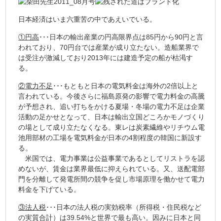
日本経済はいま六重苦の中であえいでいる。
①円高
･･･日本の輸出産業の円高限界点は85円から90円と言
われており、70円台では産業が成り立たない。造船業界で
は受注が激減しており2013年には建造予定の船が枯渇す
る。
②電力不足
･･･もともと日本の電気料金は海外の2倍以上と
言われている。今後さらに福島原発の影響で電力料金の高騰
が予想され、追い打ちをかける夏場・冬場の電力不足は企業
活動の足かせとなって、日本は輸出立国どころかモノづくり
の場として成り立たなくなる。東レは炭素繊維やリチウム電
池用部材の工場を電気料金が日本の4割程度の韓国に新設す
る。
米国では、電力事業は公益事業であるとしてリストラを認
めないが、賃金は業界最低に抑えられている。又、送配電部
門を分離して発電所間の競争を促し市場原理を働かせて電力
料金を下げている。
③法人税
･･･日本の法人税の実効税率（所得税・住民税など
の実質合計）は39.54%と世界で最も高い。因みに日本と同