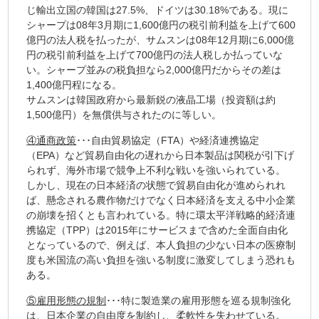
じ輸出立国の韓国は27.5%、ドイツは30.18%である。現に
シャープは08年3月期に1,600億円の税引前利益を上げて600
億円の法人税を払ったが、サムスンは08年12月期に6,000億
円の税引前利益を上げて700億円の法人税しか払っていな
い。シャープ並みの税負担なら2,000億円だからその差は
1,400億円程になる。
サムスンは韓国政府から最新鋭の液晶工場（投資額は約
1,500億円）を無償供与されたのに等しい。
④通商政策
･･･自由貿易協定（FTA）や経済連携協定
（EPA）など貿易自由化の遅れから日本製品は関税が引下げ
られず、海外市場で競争上不利な戦いを強いられている。
しかし、現在の日本経済の状態で貿易自由化が進められれ
ば、懸念される農作物だけでなく日本経済を支える中小企業
の崩壊を招くとも言われている。特に環太平洋戦略的経済連
携協定（TPP）は2015年にサービスまで含めた全面自由化
となっているので、例えば、本人負担の少ない日本の医療制
度も米国流の高い負担を強いる制度に激変してしまう恐れも
ある。
⑤雇用形態の規制
･･･特に製造業の雇用形態を巡る規制強化
は、日本企業の自由度を制約し、柔軟性を失わせている。