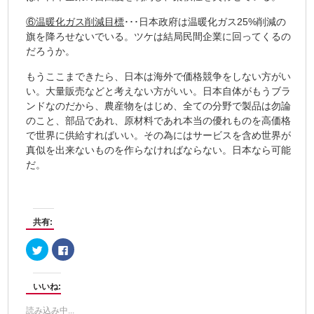
⑥温暖化ガス削減目標
･･･日本政府は温暖化ガス25%削減の
旗を降ろせないでいる。ツケは結局民間企業に回ってくるの
だろうか。
もうここまできたら、日本は海外で価格競争をしない方がい
い。大量販売などと考えない方がいい。日本自体がもうブラ
ンドなのだから、農産物をはじめ、全ての分野で製品は勿論
のこと、部品であれ、原材料であれ本当の優れものを高価格
で世界に供給すればいい。その為にはサービスを含め世界が
真似を出来ないものを作らなければならない。日本なら可能
だ。
共有:
ク
Facebook
リ
で
ッ
共
ク
有
し
す
いいね:
て
る
Twitter
に
で
は
読み込み中...