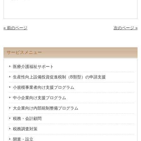
共
ク
有
リ
(新
ッ
し
ク
い
し
ウ
て
ィ
く
ン
だ
« 前のページ
次のページ »
ド
さ
ウ
い
で
(新
開
し
き
い
ま
ウ
サービスメニュー
す)
ィ
ン
ド
ウ
医療介護福祉サポート
で
開
き
生産性向上設備投資促進税制（B類型）の申請支援
ま
す)
小規模事業者向け支援プログラム
中小企業向け支援プログラム
大企業向け内部統制整備プログラム
税務・会計顧問
税務調査対策
開業・設立