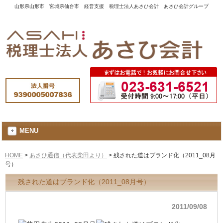
山形県山形市 宮城県仙台市 経営支援 税理士法人あさひ会計 あさひ会計グループ
MENU
HOME
>
あさひ通信（代表柴田より）
>
残された道はブランド化（2011_08月
号）
残された道はブランド化（2011_08月号）
2011/09/08