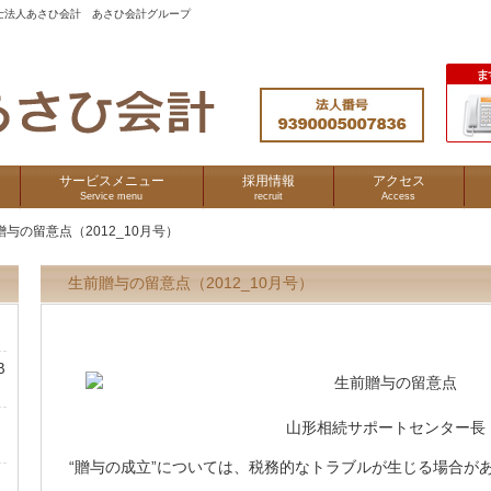
士法人あさひ会計 あさひ会計グループ
サービスメニュー
採用情報
アクセス
Service menu
recruit
Access
贈与の留意点（2012_10月号）
生前贈与の留意点（2012_10月号）
B
山形相続サポートセンター長
“贈与の成立”については、税務的なトラブルが生じる場合が