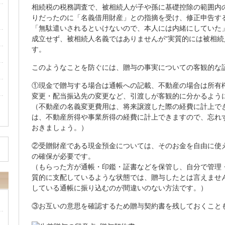
相続税の税務調査で、被相続人が子や孫に基礎控除の範囲内
りだったのに「名義借用財産」との指摘を受け、修正申告す
「無駄遣いされるといけないので、本人には内緒にしていた
成立せず、被相続人名義ではありませんが“実質的には被相続
す。
このようなことを防ぐには、贈与の事実についての客観的な
①現金で贈与する場合は通帳への記載、不動産の場合は所有
変更・配当振込先の変更など、引渡しが客観的に分かるよう
（不動産の名義変更費用は、将来譲渡した際の経費に計上で
は、不動産所得や事業所得の経費に計上できますので、忘れ
おきましょう。）
②受贈財産である現金預金については、そのお金を自由に使
の確保が必要です。
（もらった方が通帳・印鑑・証書などを保管し、自分で管理
質的に支配しているような状態では、贈与したとは言えませ
している通帳に振り込むのが間違いのない方法です。）
③お互いの意思を確認するため贈与契約書を残しておくこと