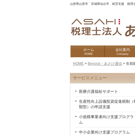
山形県山形市 宮城県仙台市 経営支援 税理
ホーム
会社案内
HOME
Company
HOME
>
Beyond・あさひ通信
>
生前
サービスメニュー
医療介護福祉サポート
生産性向上設備投資促進税制（
類型）の申請支援
小規模事業者向け支援プログラ
ム
中小企業向け支援プログラム