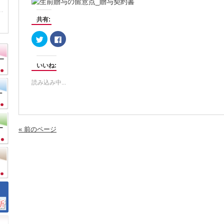
共有:
ク
Facebook
リ
で
ッ
共
ク
有
し
す
いいね:
て
る
Twitter
に
で
は
読み込み中...
共
ク
有
リ
(新
ッ
し
ク
い
し
ウ
て
ィ
く
ン
だ
« 前のページ
ド
さ
ウ
い
で
(新
開
し
き
い
ま
ウ
す)
ィ
ン
ド
ウ
で
開
き
ま
す)