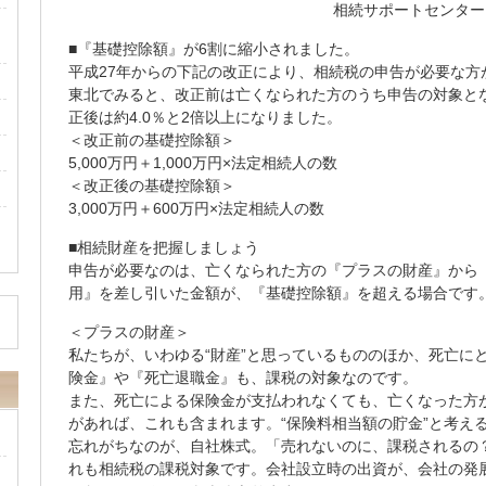
相続サポートセンター
■『基礎控除額』が6割に縮小されました。
平成27年からの下記の改正により、相続税の申告が必要な方
東北でみると、改正前は亡くなられた方のうち申告の対象とな
正後は約4.0％と2倍以上になりました。
＜改正前の基礎控除額＞
5,000万円＋1,000万円×法定相続人の数
＜改正後の基礎控除額＞
3,000万円＋600万円×法定相続人の数
■相続財産を把握しましょう
申告が必要なのは、亡くなられた方の『プラスの財産』から
用』を差し引いた金額が、『基礎控除額』を超える場合です
＜プラスの財産＞
私たちが、いわゆる“財産”と思っているもののほか、死亡に
険金』や『死亡退職金』も、課税の対象なのです。
また、死亡による保険金が支払われなくても、亡くなった方
があれば、これも含まれます。“保険料相当額の貯金”と考え
忘れがちなのが、自社株式。「売れないのに、課税されるの
れも相続税の課税対象です。会社設立時の出資が、会社の発