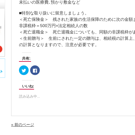
未払いの医療費､預かり敷金など
■特別な取り扱いに留意しましょう。
＜死亡保険金＞ 残された家族の生活保障のために次の金額
非課税枠＝500万円×法定相続人の数
＜死亡退職金＞ 死亡退職金についても、同額の非課税枠が
＜生前贈与＞ 生前にされた一定の贈与は、相続税の計算上
の計算となりますので、注意が必要です。
共有:
ク
Facebook
リ
で
ッ
共
ク
有
し
す
いいね:
て
る
Twitter
に
で
は
読み込み中...
共
ク
有
リ
(新
ッ
し
ク
い
し
ウ
て
ィ
く
ン
だ
« 前のページ
ド
さ
ウ
い
で
(新