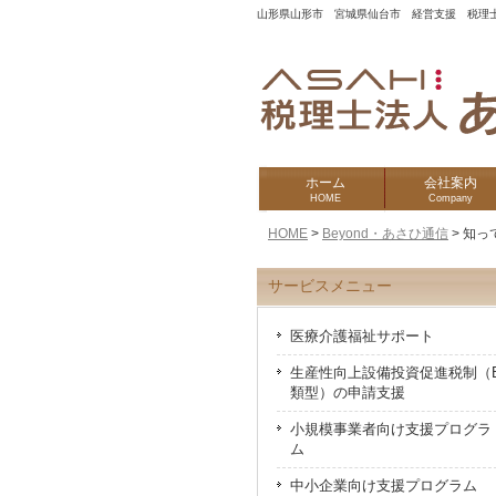
山形県山形市 宮城県仙台市 経営支援 税理
ホーム
会社案内
HOME
Company
HOME
>
Beyond・あさひ通信
>
知っ
サービスメニュー
医療介護福祉サポート
生産性向上設備投資促進税制（
類型）の申請支援
小規模事業者向け支援プログラ
ム
中小企業向け支援プログラム