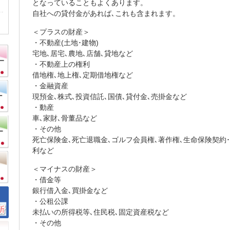
となっていることもよくあります。
自社への貸付金があれば､これも含まれます。
＜プラスの財産＞
・不動産(土地･建物)
宅地､居宅､農地､店舗､貸地など
・不動産上の権利
借地権､地上権､定期借地権など
・金融資産
現預金､株式､投資信託､国債､貸付金､売掛金など
・動産
車､家財､骨董品など
・その他
死亡保険金､死亡退職金､ゴルフ会員権､著作権､生命保険契約
利など
＜マイナスの財産＞
・借金等
銀行借入金､買掛金など
・公租公課
未払いの所得税等､住民税､固定資産税など
・その他