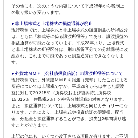
その他にも、次のような内容について平成28年から税制上
の取り扱いが変わります。
● 非上場株式と上場株式の損益通算が廃止
現行税制では、上場株式と非上場株式の譲渡損益の所得区分
は、ともに「株式等に係る譲渡所得等」であり、譲渡損益の
損益通算が可能となっています。平成28年より、上場株式
と非上場株式の所得区分は、別の所得区分での分離課税に改
組され、これまで可能であった損益通算はできなくなりま
す。
● 外貨建ＭＭＦ（公社債投資信託）の譲渡所得等について
現行税制では、外貨建ＭＭＦを譲渡（売却）したことによる
所得については非課税ですが、平成28年からは生じた譲渡
益に対して20.315％（所得税および復興特別所得税
15.315％、住民税5％）の申告分離課税の対象となります。
また、損益通算については、上場株式と同じカテゴリーにな
ります。これにより、上場株式や投資信託の譲渡損、配当
金、分配金と損益通算することができ、損失は3年間繰り越
すことができます。
上記の他にも、いくつか改正される項目が有ります。ご不明