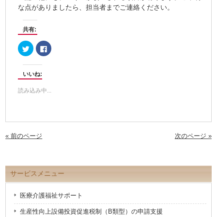
な点がありましたら、担当者までご連絡ください。
共有:
ク
Facebook
リ
で
ッ
共
ク
有
し
す
いいね:
て
る
Twitter
に
で
は
読み込み中...
共
ク
有
リ
(新
ッ
し
ク
い
し
ウ
て
ィ
く
ン
だ
« 前のページ
次のページ »
ド
さ
ウ
い
で
(新
開
し
き
い
ま
ウ
サービスメニュー
す)
ィ
ン
ド
ウ
医療介護福祉サポート
で
開
き
生産性向上設備投資促進税制（B類型）の申請支援
ま