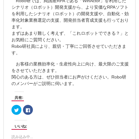
Robo研では、純国産RPAである「WinActor」を利用した
シナリオ（ロボット）開発支援から、より安価なRPAソフト
を利用したシナリオ（ロボット）の開発支援や、自動化・効
率化対象業務選定の支援、開発担当者育成支援も行っており
ます。
まずはあまり難しく考えず、「これロボットでできる？」と
お気軽にご質問ください。
Robo研社員により、親切・丁寧にご回答させていただきま
す。
お客様の業務効率化・生産性向上に向け、最大限のご支援
をさせていただきます。
関心のある方は、ぜひ担当者にお声がけください。Robo研
のメンバーがご説明に伺います。
共有:
ク
Facebook
リ
で
ッ
共
ク
有
し
す
いいね:
て
る
Twitter
に
で
は
読み込み中...
共
ク