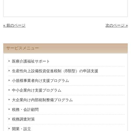
有
リ
(新
ッ
し
ク
い
し
ウ
て
ィ
く
ン
だ
« 前のページ
次のページ »
ド
さ
ウ
い
で
(新
開
し
き
い
ま
ウ
サービスメニュー
す)
ィ
ン
ド
ウ
医療介護福祉サポート
で
開
き
生産性向上設備投資促進税制（B類型）の申請支援
ま
す)
小規模事業者向け支援プログラム
中小企業向け支援プログラム
大企業向け内部統制整備プログラム
税務・会計顧問
税務調査対策
開業・設立