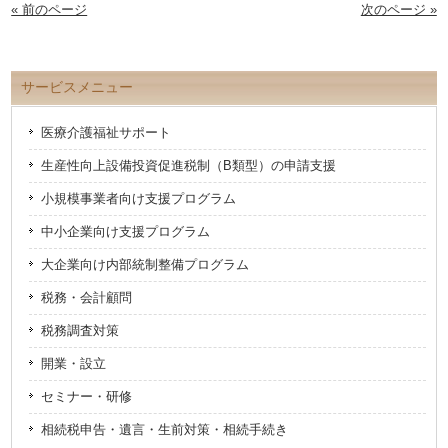
ン
だ
« 前のページ
次のページ »
ド
さ
ウ
い
で
(新
開
し
き
い
ま
ウ
サービスメニュー
す)
ィ
ン
ド
ウ
医療介護福祉サポート
で
開
き
生産性向上設備投資促進税制（B類型）の申請支援
ま
す)
小規模事業者向け支援プログラム
中小企業向け支援プログラム
大企業向け内部統制整備プログラム
税務・会計顧問
税務調査対策
開業・設立
セミナー・研修
相続税申告・遺言・生前対策・相続手続き