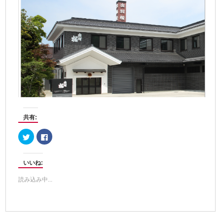
共有:
ク
Facebook
リ
で
ッ
共
ク
有
し
す
いいね:
て
る
Twitter
に
で
は
読み込み中...
共
ク
有
リ
(新
ッ
し
ク
い
し
ウ
て
ィ
く